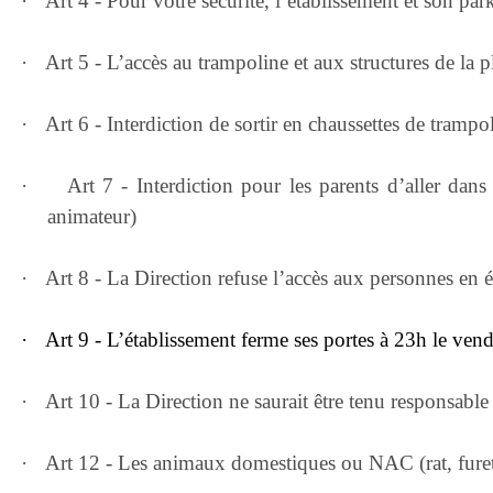
·
Art 4 - Pour votre sécurité, l’établissement et son par
·
Art 5 - L’accès au trampoline et aux structures de la pl
·
Art 6 - Interdiction de sortir en chaussettes de tram
·
Art 7 - Interdiction pour les parents d’aller dan
animateur)
·
Art 8 - La Direction refuse l’accès aux personnes en éta
·
Art 9 - L’établissement ferme ses portes à 23h le vend
·
Art 10 - La Direction ne saurait être tenu responsable 
·
Art 12 - Les animaux domestiques ou NAC (rat, furet,